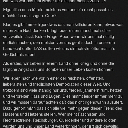
Na, was war das mal wieder für ein Jahr dieses 2023…?!
Eigentlich doch für die meistens von uns ein recht passables
möchte ich mal sagen. Oder?
Klar, es gibt immer irgendwas das man kritisieren kann, etwas was
einen zum Nachdenken bringt, oder einen manchmal schier
verzweifeln lässt. Keine Frage. Aber, wenn wir uns mal richtig
ehrlich machen, den meisten von uns geht´s doch in unserem
Land echt dufte. DAS sollten wir uns einfach viel öfter mal in´s
Gedächtnis rufen!
Als erstes, wir Leben in einem Land ohne Krieg und ohne die
tägliche Angst das uns Bomben unser Leben kosten können.
Wir leben nach wie vor in einer der reichsten, offensten,
lieberalsten und friedlichsten Demokratien dieser Welt. Und
trotzdem sind viele ständig nur unzufrieden, jammern rum, hetzen
und verbreiten Hass und Lügen. Dies nimmt leider immer mehr zu
und wir müssen darauf achten daß das nicht irgendwann ausufert.
Dazu gehört mMn das sich alle viel mehr gegen diesen Trend des
Hassens und Hetzens stellen. Wer meint Faschisten und
Rechtsextreme, Reichsbürger, Querdenker und andere Idioten
würden uns und unser Land weiterbringen, der irrt sich gewaltig.