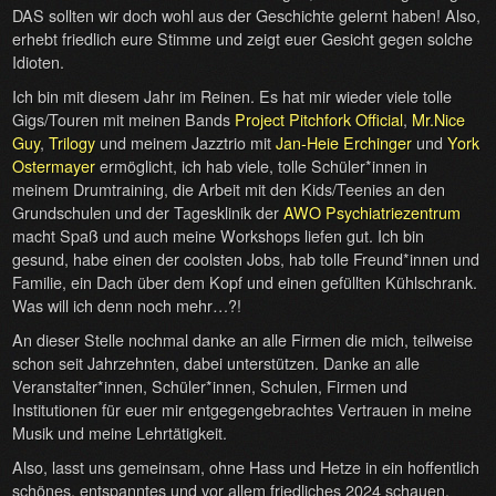
DAS sollten wir doch wohl aus der Geschichte gelernt haben! Also,
erhebt friedlich eure Stimme und zeigt euer Gesicht gegen solche
Idioten.
Ich bin mit diesem Jahr im Reinen. Es hat mir wieder viele tolle
Gigs/Touren mit meinen Bands
Project Pitchfork Official
,
Mr.Nice
Guy
,
Trilogy
und meinem Jazztrio mit
Jan-Heie Erchinger
und
York
Ostermayer
ermöglicht, ich hab viele, tolle Schüler*innen in
meinem Drumtraining, die Arbeit mit den Kids/Teenies an den
Grundschulen und der Tagesklinik der
AWO Psychiatriezentrum
macht Spaß und auch meine Workshops liefen gut. Ich bin
gesund, habe einen der coolsten Jobs, hab tolle Freund*innen und
Familie, ein Dach über dem Kopf und einen gefüllten Kühlschrank.
Was will ich denn noch mehr…?!
An dieser Stelle nochmal danke an alle Firmen die mich, teilweise
schon seit Jahrzehnten, dabei unterstützen. Danke an alle
Veranstalter*innen, Schüler*innen, Schulen, Firmen und
Institutionen für euer mir entgegengebrachtes Vertrauen in meine
Musik und meine Lehrtätigkeit.
Also, lasst uns gemeinsam, ohne Hass und Hetze in ein hoffentlich
schönes, entspanntes und vor allem friedliches 2024 schauen.