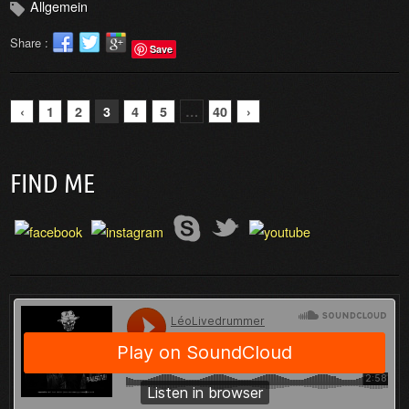
Allgemein
Share :
Save
‹
1
2
3
4
5
…
40
›
FIND ME