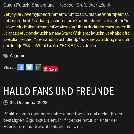
Guten Rutsch, Shalom und´n rockiger Gruß, euer Léo 🙂
#enjoylife
#lovemyjob
#drummer
#drumcoach
#teacher
#therapeutisc
hehonorarkraft
#pädagogischehonorarkraft
#makemusictogether
#m
usikverbindet
#musicsaveslives
#baldandbearded
#beard
#bearded
#f
ucknazis
#fuckafd
#fuckhamas
#StandWithIsrael
#fucknius
#haltdiefre
ssejulianreichelt
#niemandbrauchtdiefdp
#fuckmerz
#bildungistwichti
gerdennje
#StandWithUkraine
#FCKPTN
#seidlieb
Allgemein
Share :
Save
HALLO FANS UND FREUNDE
30. Dezember 2023
Pünktlich zum nahenden Jahresende hab ich mal meine bisher
bestätigten Gigs aktualisiert. Ihr findet sie natürlich unter der
Rubrik Termine. Schaut einfach mal rein…