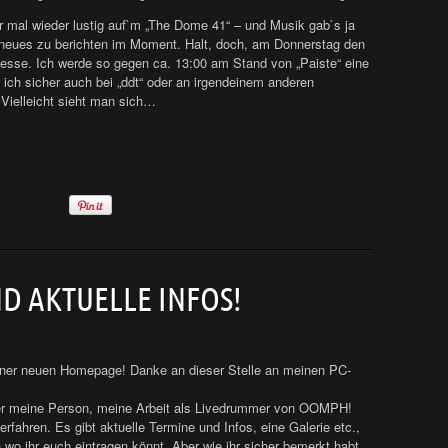
ar mal wieder lustig auf`m „The Dome 41“ – und Musik gab`s ja
 neues zu berichten im Moment. Halt, doch, am Donnerstag den
messe. Ich werde so gegen ca. 13:00 am Stand von „Paiste“ eine
ch sicher auch bei „ddt“ oder an irgendeinem anderen
Vielleicht sieht man sich…
D AKTUELLE INFOS!
iner neuen Homepage! Danke an dieser Stelle an meinen PC-
über meine Person, meine Arbeit als Livedrummer von OOMPH!
rfahren. Es gibt aktuelle Termine und Infos, eine Galerie etc.,
wo ihr euch eintragen könnt. Aber wie ihr sicher bemerkt habt,