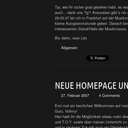
Tja, wie ihr sicher grad gesehen habt, es w
auch…-dank uns *fg*! Ansonsten gibt`s nix
29.03.07 bin ich in Frankfurt auf der Musik
kleine Autogrammstunde geben. Danach bin i
interessanten Stand/Halle der Musikmesse. 
Bis dahin, euer Léo
Allgemein
NEUE HOMEPAGE UN
27. Februar 2007
4 Comments
Erst mal ein herzliches Willkommen auf me
Guru, Vollmy!
Hier habt ihr die Möglichkeit etwas mehr 
und T.O.Y. sowie über meinen Unterricht zu e
und in nächster Zukunft auch ein Gästebuch 