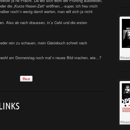
ter ja`ne Pracht. Da will sich wohl der Frühling ausbreiten,
ieder die „Kurze Hosen-Zeit“ eröffnen…-super, ich freu mich
halber noch`n wenig damit warten, man will sich ja nicht
en. Also ab nach draussen, in`s Café und die ersten
wieder rein zu schauen, mein Gästebuch schreit nach
f wohl am Donnerstag noch mal`n neues Bild machen, wie…?
LINKS