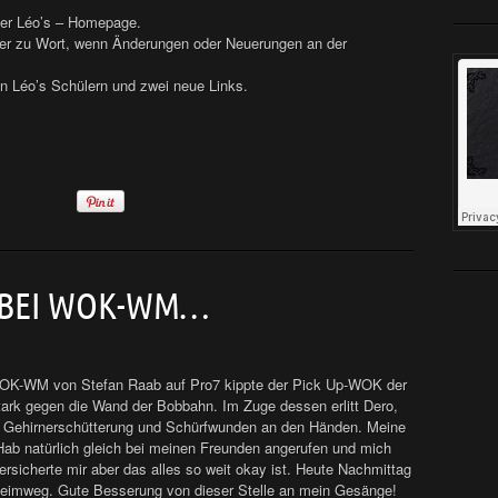
ber Léo’s – Homepage.
hier zu Wort, wenn Änderungen oder Neuerungen an der
on Léo’s Schülern und zwei neue Links.
 BEI WOK-WM…
 WOK-WM von Stefan Raab auf Pro7 kippte der Pick Up-WOK der
ark gegen die Wand der Bobbahn. Im Zuge dessen erlitt Dero,
ne Gehirnerschütterung und Schürfwunden an den Händen. Meine
ab natürlich gleich bei meinen Freunden angerufen und mich
rsicherte mir aber das alles so weit okay ist. Heute Nachmittag
Heimweg. Gute Besserung von dieser Stelle an mein Gesänge!