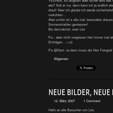
YEEHAA, so langsam aber sicher wird das Wet
wie? Soll er nur, dann kann ich ja endlich w
drauf! Aber ich glaube ich werde sicherheits
verkühlen…
Aber schön ist`s alle mal, besonders drauss
Sonnenstrahlen geniessen!
Bis demnächst, euer Léo
P.s.: aber nicht vergessen hier immer mal 
Einträgen… =;o)
P.s.@Dani: na dann muss der Herr Fotogra
Allgemein
NEUE BILDER, NEUE 
12. März 2007
1 Comment
Hallo an alle Besucher von Léo,