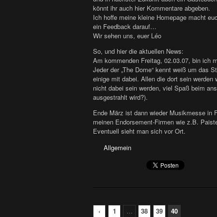
könnt ihr auch hier Kommentare abgeben.
Ich hoffe meine kleine Homepage macht euch
ein Feedback darauf…
Wir sehen uns, euer Léo
So, und hier die aktuellen News:
Am kommenden Freitag, 02.03.07, bin ich 
Jeder der „The Dome“ kennt weiß um das Sta
einige mit dabei. Allen die dort sein werd
nicht dabei sein werden, viel Spaß beim an
ausgestrahlt wird?).
Ende März ist dann wieder Musikmesse in Fr
meinen Endorsement-Firmen wie z.B. Paiste
Eventuell sieht man sich vor Ort.
Allgemein
‹
1
…
38
39
40