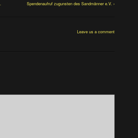
…
Spendenaufruf zugunsten des Sandmänner e.V. ›
Leave us a comment