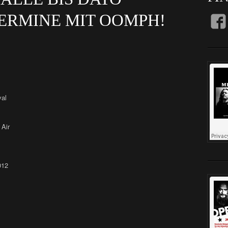
ERMINE MIT OOMPH!
val
 Air
012