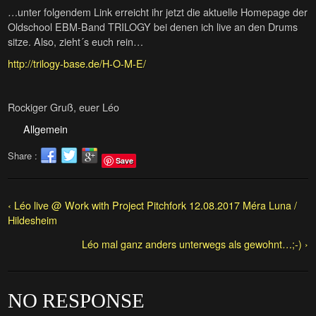
…unter folgendem Link erreicht ihr jetzt die aktuelle Homepage der
Oldschool EBM-Band TRILOGY bei denen ich live an den Drums
sitze. Also, zieht´s euch rein…
http://trilogy-base.de/H-O-M-E/
Rockiger Gruß, euer Léo
Allgemein
Share :
Save
‹ Léo live @ Work with Project Pitchfork 12.08.2017 Méra Luna /
Hildesheim
Léo mal ganz anders unterwegs als gewohnt…;-) ›
NO RESPONSE