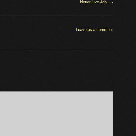
Neuer Live-Job… ›
Leave us a comment