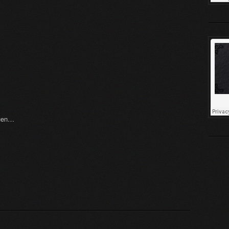
euen…