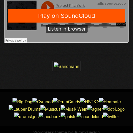
Wordpress theme by
Jump2Design