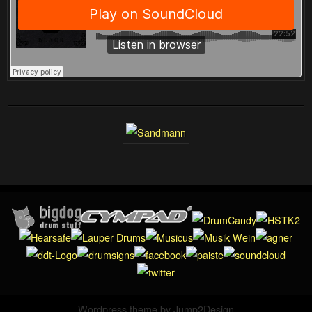
Wordpress theme by
Jump2Design