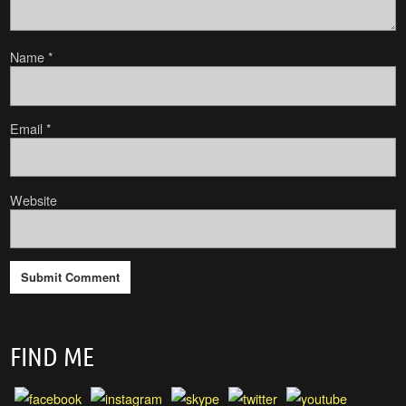
Name
*
Email
*
Website
FIND ME