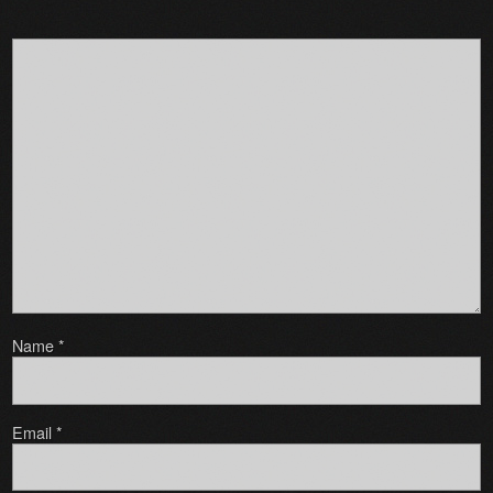
Name
*
Email
*