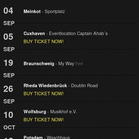
04
- Sportplatz
Meinkot
SEP
- Eventlocation Captain Ahab´s
05
Cuxhaven
BUY TICKET NOW!
SEP
19
- My Way
free
Braunschweig
SEP
- Doublin Road
26
Rheda Wiedenbrück
BUY TICKET NOW!
SEP
- Musikhof e.V.
10
Wolfsburg
BUY TICKET NOW!
OCT
- Waschhaus
Potsdam