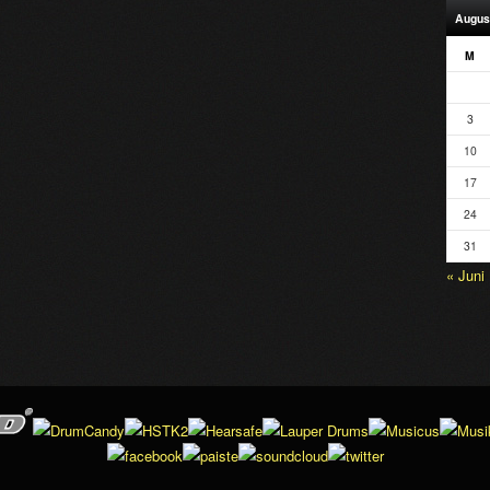
Augus
M
3
10
17
24
31
« Juni