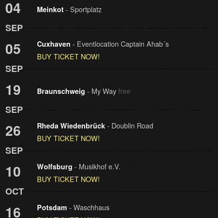
04
- Sportplatz
Meinkot
SEP
- Eventlocation Captain Ahab´s
05
Cuxhaven
BUY TICKET NOW!
SEP
19
- My Way
free
Braunschweig
SEP
- Doublin Road
26
Rheda Wiedenbrück
BUY TICKET NOW!
SEP
- Musikhof e.V.
10
Wolfsburg
BUY TICKET NOW!
OCT
- Waschhaus
16
Potsdam