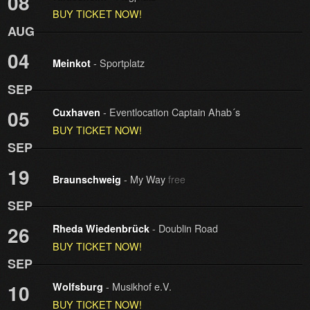
08
BUY TICKET NOW!
AUG
04
- Sportplatz
Meinkot
SEP
- Eventlocation Captain Ahab´s
05
Cuxhaven
BUY TICKET NOW!
SEP
19
- My Way
free
Braunschweig
SEP
- Doublin Road
26
Rheda Wiedenbrück
BUY TICKET NOW!
SEP
- Musikhof e.V.
10
Wolfsburg
BUY TICKET NOW!