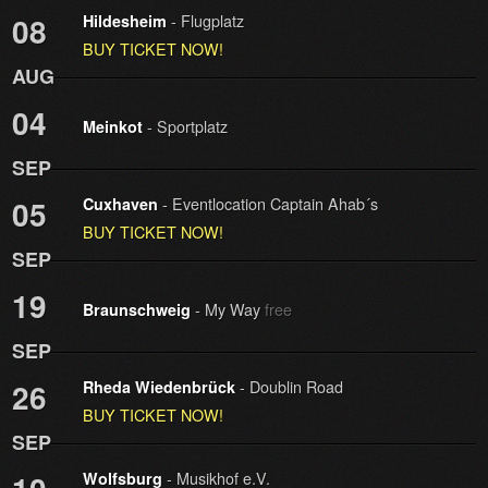
- Flugplatz
08
Hildesheim
BUY TICKET NOW!
AUG
04
- Sportplatz
Meinkot
SEP
- Eventlocation Captain Ahab´s
05
Cuxhaven
BUY TICKET NOW!
SEP
19
- My Way
free
Braunschweig
SEP
- Doublin Road
26
Rheda Wiedenbrück
BUY TICKET NOW!
SEP
- Musikhof e.V.
Wolfsburg