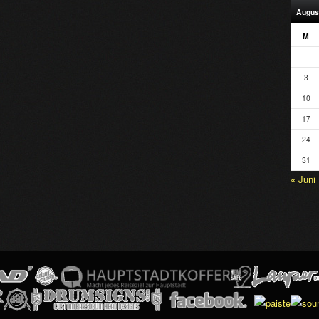
Augus
M
3
10
17
24
31
« Juni