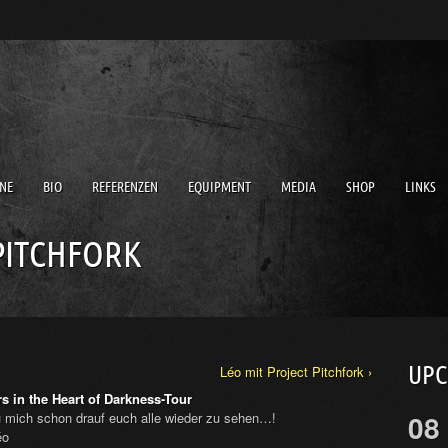
NE
BIO
REFERENZEN
EQUIPMENT
MEDIA
SHOP
LINKS
PITCHFORK
UP
Léo mit Project Pitchfork ›
rs in the Heart of Darkness-Tour
08
u mich schon drauf euch alle wieder zu sehen…!
éo