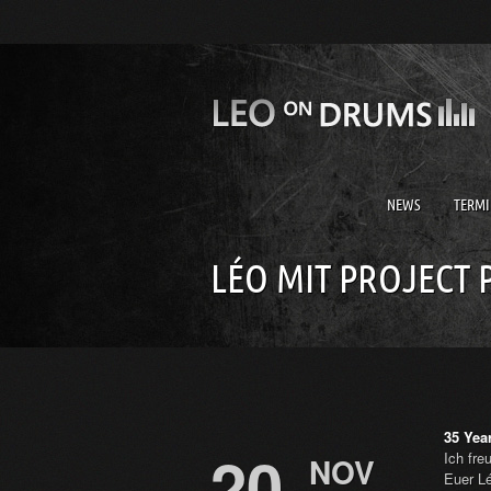
NEWS
TERMI
LÉO MIT PROJECT 
35 Yea
20
Ich fre
NOV
Euer L