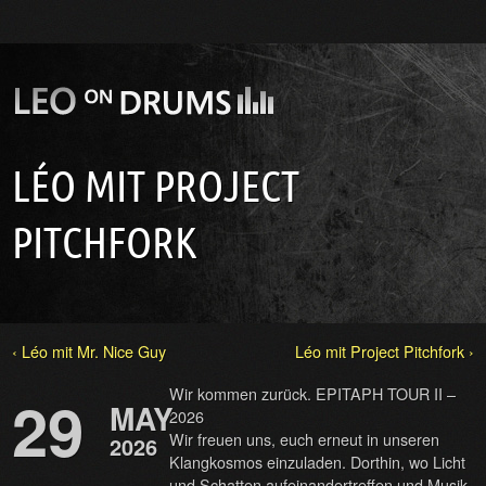
LÉO MIT PROJECT
PITCHFORK
‹ Léo mit Mr. Nice Guy
Léo mit Project Pitchfork ›
Wir kommen zurück. EPITAPH TOUR II –
29
MAY
2026
Wir freuen uns, euch erneut in unseren
2026
Klangkosmos einzuladen. Dorthin, wo Licht
und Schatten aufeinandertreffen und Musik