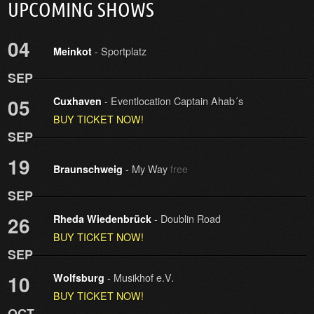
UPCOMING SHOWS
04
- Sportplatz
Meinkot
SEP
- Eventlocation Captain Ahab´s
05
Cuxhaven
BUY TICKET NOW!
SEP
19
- My Way
free
Braunschweig
SEP
- Doublin Road
26
Rheda Wiedenbrück
BUY TICKET NOW!
SEP
- Musikhof e.V.
10
Wolfsburg
BUY TICKET NOW!
OCT