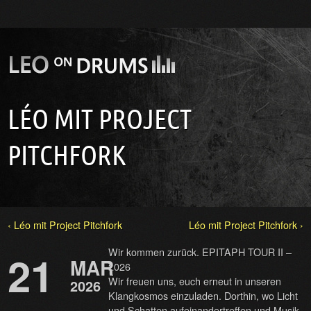
LÉO MIT PROJECT
PITCHFORK
‹ Léo mit Project Pitchfork
Léo mit Project Pitchfork ›
Wir kommen zurück. EPITAPH TOUR II –
21
MAR
2026
Wir freuen uns, euch erneut in unseren
2026
Klangkosmos einzuladen. Dorthin, wo Licht
und Schatten aufeinandertreffen und Musik