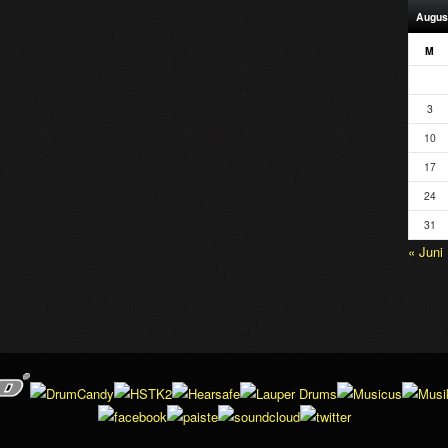
Augus
M
3
10
17
24
31
« Juni