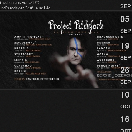
ir sehen uns vor Ort 🙂
SEP
und´n rockiger Gruß, euer Léo
05
SEP
19
SEP
26
SEP
10
OCT
16
OCT