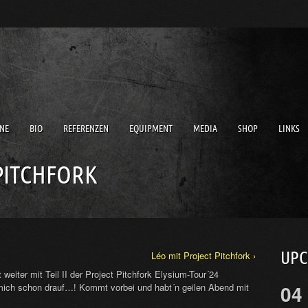
NE
BIO
REFERENZEN
EQUIPMENT
MEDIA
SHOP
LINKS
PITCHFORK
UP
Léo mit Project Pitchfork ›
 weiter mit Teil II der Project Pitchfork Elysium-Tour´24
04
mich schon drauf…! Kommt vorbei und habt´n geilen Abend mit