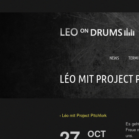
NEWS
TERMI
LÉO MIT PROJECT 
‹ Léo mit Project Pitchfork
Es geht
27
Freue 
OCT
uns.