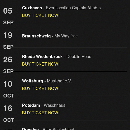
- Eventlocation Captain Ahab´s
05
Cuxhaven
BUY TICKET NOW!
SEP
19
- My Way
free
Braunschweig
SEP
- Doublin Road
26
Rheda Wiedenbrück
BUY TICKET NOW!
SEP
- Musikhof e.V.
10
Wolfsburg
BUY TICKET NOW!
OCT
- Waschhaus
16
Potsdam
BUY TICKET NOW!
OCT
- Alter Schlachthof
Dresden