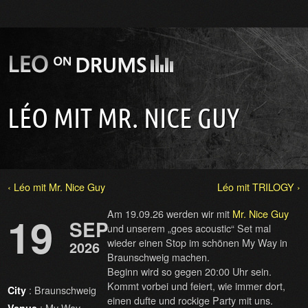
LÉO MIT MR. NICE GUY
‹ Léo mit Mr. Nice Guy
Léo mit TRILOGY ›
Am 19.09.26 werden wir mit
Mr. Nice Guy
19
SEP
und unserem „goes acoustic“ Set mal
wieder einen Stop im schönen My Way in
2026
Braunschweig machen.
Beginn wird so gegen 20:00 Uhr sein.
Kommt vorbei und feiert, wie immer dort,
: Braunschweig
City
einen dufte und rockige Party mit uns.
: My Way