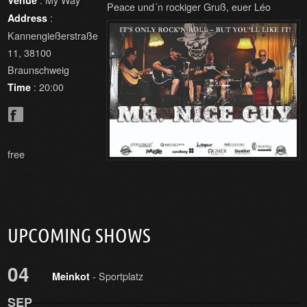
Venue
Peace und´n rockiger Gruß, euer Léo
:
Address
Kannengießerstraße
11, 38100
Braunschweig
: 20:00
Time
free
UPCOMING SHOWS
04
- Sportplatz
Meinkot
SEP