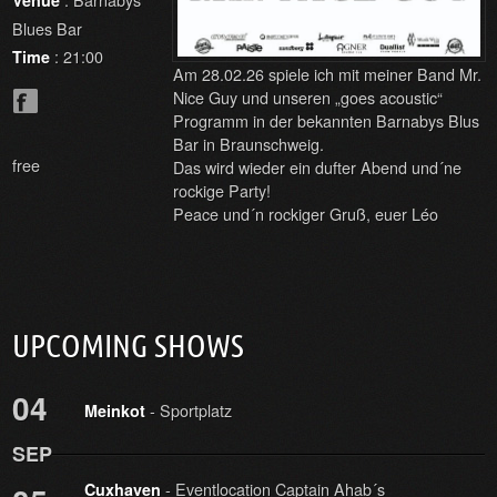
Venue
Blues Bar
: 21:00
Time
Am 28.02.26 spiele ich mit meiner Band Mr.
Nice Guy und unseren „goes acoustic“
Programm in der bekannten Barnabys Blus
Bar in Braunschweig.
free
Das wird wieder ein dufter Abend und´ne
rockige Party!
Peace und´n rockiger Gruß, euer Léo
UPCOMING SHOWS
04
- Sportplatz
Meinkot
SEP
- Eventlocation Captain Ahab´s
Cuxhaven