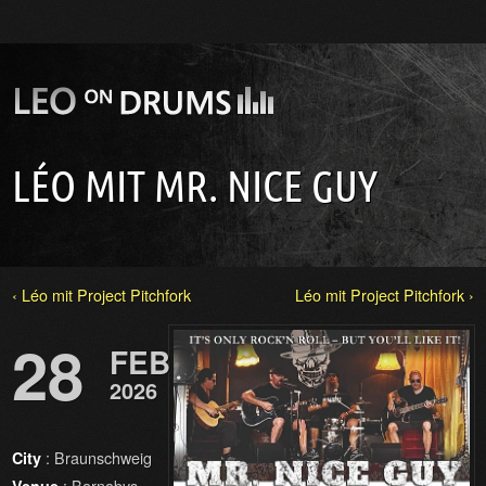
LÉO MIT MR. NICE GUY
‹ Léo mit Project Pitchfork
Léo mit Project Pitchfork ›
28
FEB
2026
: Braunschweig
City
: Barnabys