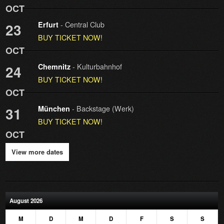
OCT
- Central Club
23
Erfurt
BUY TICKET NOW!
OCT
- Kulturbahnhof
24
Chemnitz
BUY TICKET NOW!
OCT
- Backstage (Werk)
31
München
BUY TICKET NOW!
OCT
View more dates
August 2026
M
D
M
D
F
S
S