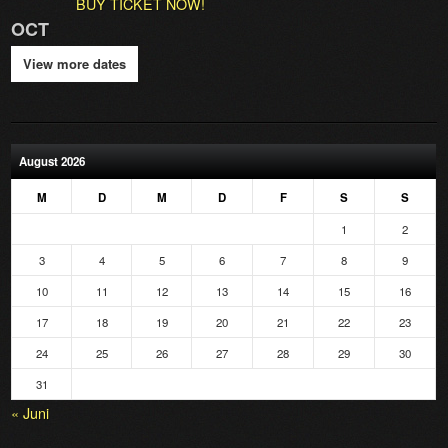
BUY TICKET NOW!
OCT
View more dates
August 2026
M
D
M
D
F
S
S
1
2
3
4
5
6
7
8
9
10
11
12
13
14
15
16
17
18
19
20
21
22
23
24
25
26
27
28
29
30
31
« Juni