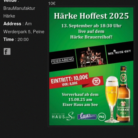
Venue
10€
BrauManufaktur
Härke
: Am
Address
Werderpark 5, Peine
: 20:00
Time