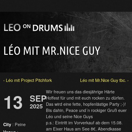
LÉO MIT MR.NICE GUY
‹ Léo mit Project Pitchfork
Léo mit Mr.Nice Guy tbc. ›
Wir freuen uns das diesjährige Härte
13
SEP
Hoffest für und mit euch rocken zu dürfen.
Das wird eine fette, hopfenlästige Party ;-)!
2025
Bis dahin, Peace und´n rockiger Gruß euer
Léo und seine Nice Guys
p.s.: Eintritt im Vorverkauf ab dem 15.08.
: Peine
City
am Eixer Haus am See 8€, Abendkasse
: