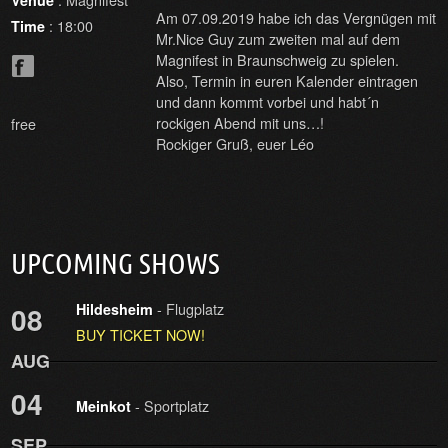
Venue
Am 07.09.2019 habe ich das Vergnügen mit
: 18:00
Time
Mr.Nice Guy zum zweiten mal auf dem
Magnifest in Braunschweig zu spielen.
Also, Termin in euren Kalender eintragen
und dann kommt vorbei und habt´n
rockigen Abend mit uns…!
free
Rockiger Gruß, euer Léo
UPCOMING SHOWS
- Flugplatz
08
Hildesheim
BUY TICKET NOW!
AUG
04
- Sportplatz
Meinkot
SEP