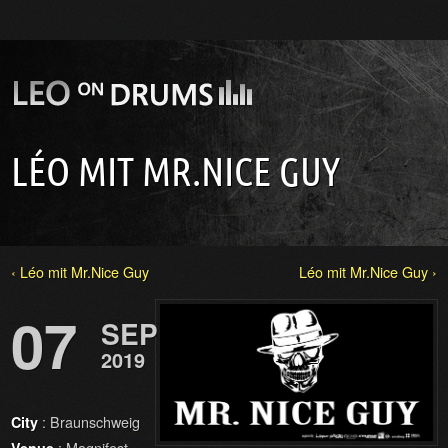
LÉO MIT MR.NICE GUY
‹ Léo mit Mr.Nice Guy
Léo mit Mr.Nice Guy ›
07
SEP
2019
: Braunschweig
City
: Magnifest