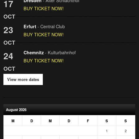
- Alter Schlachthof
17
Dresden
BUY TICKET NOW!
OCT
- Central Club
23
Erfurt
BUY TICKET NOW!
OCT
- Kulturbahnhof
24
Chemnitz
BUY TICKET NOW!
OCT
View more dates
August 2026
M
D
M
D
F
S
S
1
2