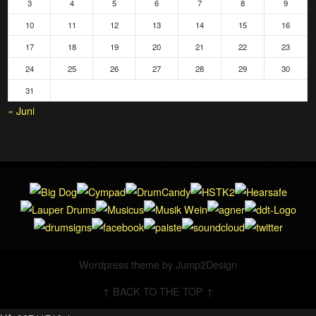
3
4
5
6
7
8
9
10
11
12
13
14
15
16
17
18
19
20
21
22
23
24
25
26
27
28
29
30
31
« Juni
Wordpress theme by
Jump2Design
↑ BACK TO THE TOP ↑