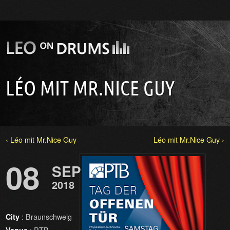
LÉO MIT MR.NICE GUY
‹ Léo mit Mr.Nice Guy
Léo mit Mr.Nice Guy ›
08
SEP
2018
: Braunschweig
City
: PTB