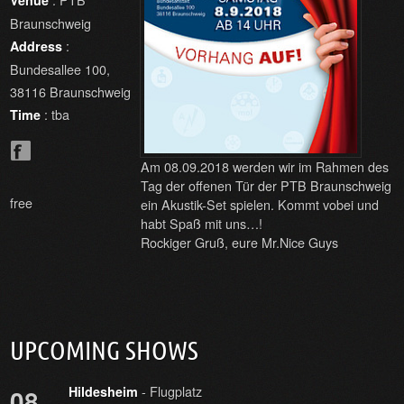
Venue
Braunschweig
:
Address
Bundesallee 100,
38116 Braunschweig
: tba
Time
Am 08.09.2018 werden wir im Rahmen des
Tag der offenen Tür der PTB Braunschweig
free
ein Akustik-Set spielen. Kommt vobei und
habt Spaß mit uns…!
Rockiger Gruß, eure Mr.Nice Guys
UPCOMING SHOWS
- Flugplatz
08
Hildesheim