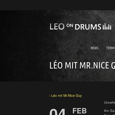
NEWS
TERMI
LÉO MIT MR.NICE 
‹ Léo mit Mr.Nice Guy
Unverho
04
FEB
Am Sa.,