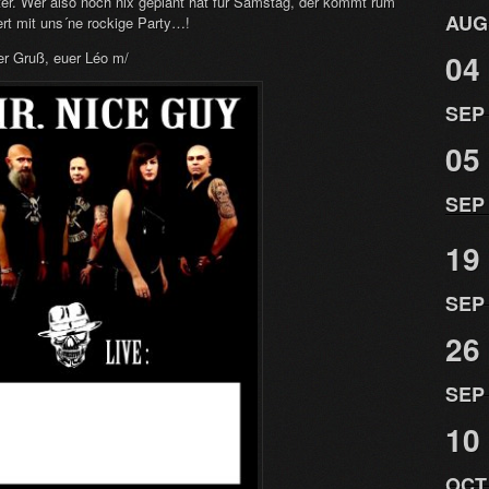
ter. Wer also noch nix geplant hat für Samstag, der kommt rum
AUG
ert mit uns´ne rockige Party…!
04
er Gruß, euer Léo m/
SEP
05
SEP
19
SEP
26
SEP
10
OCT