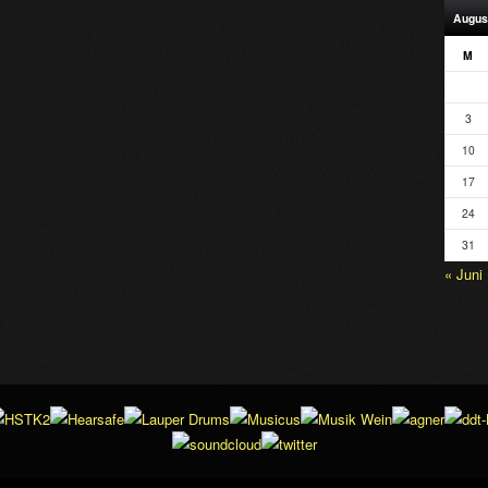
Augus
M
3
10
17
24
31
« Juni