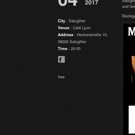
2017
Salzgit
und fei
Rockig
City
: Salzgitter
Venue
: Café Lyon
Address
: Heckenstraße 10,
38226 Salzgitter
Time
: 20:00
free