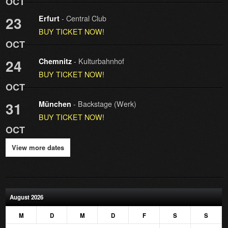
OCT
- Central Club
23
Erfurt
BUY TICKET NOW!
OCT
- Kulturbahnhof
24
Chemnitz
BUY TICKET NOW!
OCT
- Backstage (Werk)
31
München
BUY TICKET NOW!
OCT
View more dates
August 2026
M
D
M
D
F
S
S