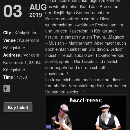
Ich bin stolz euch ankündigen zu können
03
AUG
das wir mit meiner Band JazzPresso auf
der diesjährigen Sommernacht am
2019
Kaiserdom auftreten werden. Diese
wunderschöne, zweitägige Festival am, im
und um den Kaiserdom in Königslutter
: Königslutter
City
herum, ist einfach nur ein Traum. „Magisch
: Kaiserdom
Venue
– Musisch – Märchenhaft“ Aber macht euch
Königslutter
doch einfach selbst ein Bild davon. Jedoch
: Vor dem
müsst ihr euch, sobald der Ticketvorverkauf
Address
startet, sputen. Die Tickets sind nämlich
Kaiserdom 1, 38154
sehr begehrt und extrem schnell
Königslutter
ausverkauft!
: 17:00
Time
Ich freue mich sehr, endlich mal auf dieser
traumhaften Veranstaltung direkt vor meiner
Haustür zu spielen…!
Buy ticket