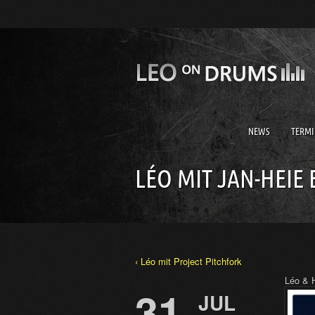
NEWS
TERMI
LÉO MIT JAN-HEIE
‹ Léo mit Project Pitchfork
Léo & 
31
JUL