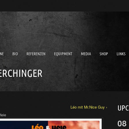
NE
BIO
REFERENZEN
EQUIPMENT
MEDIA
SHOP
LINKS
 ERCHINGER
UP
Léo mit Mr.Nice Guy ›
Heie
08