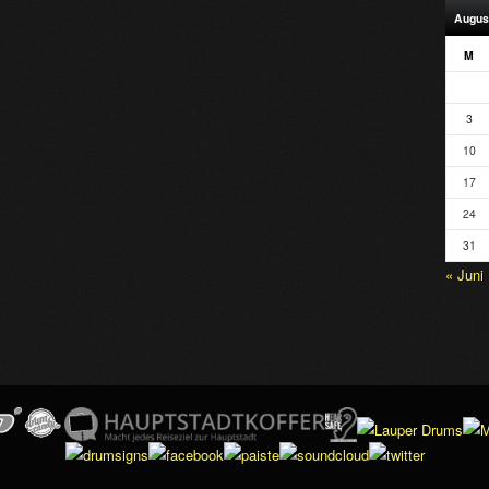
Augus
M
3
10
17
24
31
« Juni