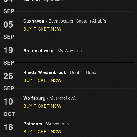
SEP
- Eventlocation Captain Ahab´s
05
Cuxhaven
BUY TICKET NOW!
SEP
19
- My Way
free
Braunschweig
SEP
- Doublin Road
26
Rheda Wiedenbrück
BUY TICKET NOW!
SEP
- Musikhof e.V.
10
Wolfsburg
BUY TICKET NOW!
OCT
- Waschhaus
16
Potsdam
BUY TICKET NOW!