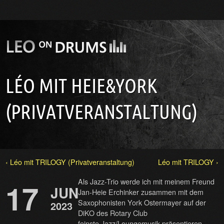
LÉO MIT HEIE&YORK
(PRIVATVERANSTALTUNG)
‹ Léo mit TRILOGY (Privatveranstaltung)
Léo mit TRILOGY ›
Als Jazz-Trio werde ich mit meinem Freund
17
JUN
Jan-Heie Erchinker zusammen mit dem
Saxophonisten York Ostermayer auf der
2023
DiKO des Rotary Club
feinste Jazz/Loungemusik präsentieren.