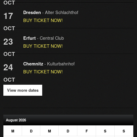
OCT
- Alter Schlachthof
17
Dresden
BUY TICKET NOW!
OCT
- Central Club
23
Erfurt
BUY TICKET NOW!
OCT
- Kulturbahnhof
24
Chemnitz
BUY TICKET NOW!
OCT
View more dates
August 2026
M
D
M
D
F
S
S