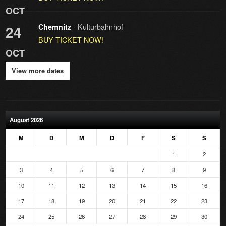
OCT
- Kulturbahnhof
24
Chemnitz
BUY TICKET NOW!
OCT
View more dates
August 2026
M
D
M
D
F
S
S
1
2
3
4
5
6
7
8
9
10
11
12
13
14
15
16
17
18
19
20
21
22
23
24
25
26
27
28
29
30